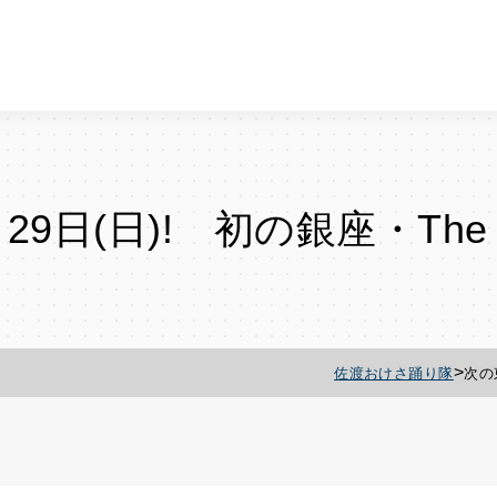
日(日)! 初の銀座・The N
>
佐渡おけさ踊り隊
次の